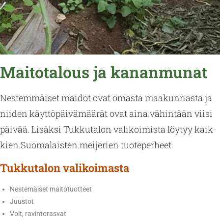
Maitotalous ja kananmunat
Nes­tem­mäi­set mai­dot ovat omas­ta maa­kun­nas­ta ja
nii­den käyt­tö­päi­vä­mää­rät ovat aina vä­hin­tään viisi
päi­vää. Li­säk­si Tuk­ku­ta­lon va­li­koi­mis­ta löy­tyy kaik­
kien Suo­ma­lais­ten mei­je­rien tuo­te­per­heet.
Tukkutalon valikoimasta
Nestemäiset maitotuotteet
Juustot
Voit, ravintorasvat