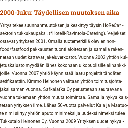
2000-luku: Täydellisen muutoksen aika
Yri­tys tekee suun­nan­muu­tok­sen ja kes­kit­tyy täy­sin Ho­ReCa* -
sek­to­rin tuk­ku­kau­pak­si. (*Ho­tel­li-Ra­vin­to­la-Ca­te­ring). Vel­jek­set
os­ta­vat yri­tyk­sen 2001. Omal­la tuo­te­mer­kil­lä ole­vien non­
food/fast­food pak­kaus­ten tuon­ti aloi­te­taan ja sa­mal­la ra­ken­
ne­taan uudet kat­ta­vat ja­ke­lu­ver­kos­tot. Vuon­na 2002 yh­tiön kul­
je­tus­ka­lus­to myy­dään lähes ko­ko­naan ul­ko­puo­li­sil­le ali­hank­ki­
joil­le. Vuon­na 2007 yhtiö käyn­nis­tää laatu pro­jek­tit täh­dä­ten
se­ti­fi­kaat­tiin. Kimmo Hei­no­nen va­li­taan yh­tiön toi­mi­tus­joh­ta­
jak­si saman vuon­na. Saf­ka­laf­ka Oy pe­rus­te­taan seu­raa­va­na
vuon­na tu­ke­maan yh­tiön muuta toi­min­taa. Sa­mal­la ny­ky­ai­kais­
te­taan yri­tyk­sen ilme. Lähes 50-vuot­ta pal­vel­lut Kala ja Maa­tuo­
te nimi siir­tyy yh­tiön apu­toi­mi­ni­mek­si ja uu­dek­si ni­mek­si tulee
Tuk­ku­ta­lo Hei­no­nen Oy. Vuon­na 2009 Yri­tyk­sen uudet ny­ky­ai­