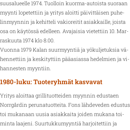
suusa­lu­eel­le 1974. Tuol­loin kuor­ma-au­tois­ta suo­raan
myyn­ti lo­pe­tet­tiin ja yri­tys aloit­ti päi­vit­täi­sen pu­he­
lin­myyn­nin ja ke­hit­te­li va­kio­rei­tit asiak­kail­le, jois­ta
osa on käy­tös­sä edel­leen. Ava­jai­sia vie­tet­tiin 10. Mar­
ras­kuu­ta 1974 klo 8.00.
Vuon­na 1979 Kalan suur­myyn­tiä ja yö­kul­je­tuk­sia vä­
hen­net­tiin ja kes­ki­tyt­tiin pää­asias­sa he­del­mien ja vi­
han­nes­ten myyn­tiin.
1980-luku: Tuoteryhmät kasvavat
Yri­tys aloit­taa gril­li­tuot­tei­den myyn­nin edus­taen
Norrgår­din pe­ru­na­tuot­tei­ta. Fons läh­de­ve­den edus­tus
toi mu­ka­naan uusia asiak­kai­ta joi­den mu­ka­na toi­
min­ta laa­je­ni. Suur­tuk­ku­myyn­tiä har­joi­tet­tiin ja