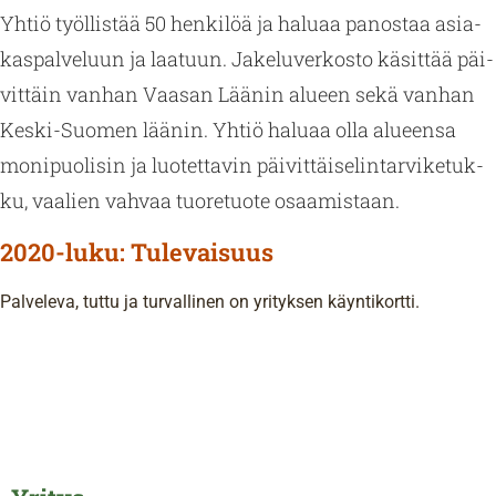
Yhtiö työl­lis­tää 50 hen­ki­löä ja ha­lu­aa pa­nos­taa asia­
kas­pal­ve­luun ja laa­tuun. Ja­ke­lu­ver­kos­to kä­sit­tää päi­
vit­täin van­han Vaa­san Lää­nin alu­een sekä van­han
Kes­ki-Suo­men lää­nin. Yhtiö ha­lu­aa olla alu­een­sa
mo­ni­puo­li­sin ja luo­tet­ta­vin päi­vit­täi­se­lin­tar­vi­ke­tuk­
ku, vaa­lien vah­vaa tuo­re­tuo­te osaa­mis­taan.
2020-luku: Tulevaisuus
Pal­ve­le­va, tuttu ja tur­val­li­nen on yri­tyk­sen käyn­ti­kort­ti.