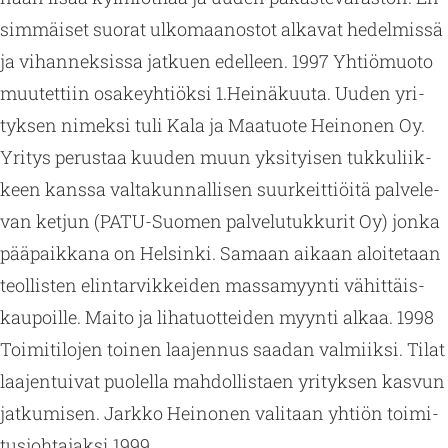
sim­mäi­set suo­rat ul­ko­maa­nos­tot al­ka­vat he­del­mis­sä
ja vi­han­nek­sis­sa jat­kuen edel­leen. 1997 Yh­tiö­muo­to
muu­tet­tiin osa­keyh­tiök­si 1.​Heinäkuu­ta. Uuden yri­
tyk­sen ni­mek­si tuli Kala ja Maa­tuo­te Hei­no­nen Oy.
Yri­tys pe­rus­taa kuu­den muun yk­si­tyi­sen tuk­ku­liik­
keen kans­sa val­ta­kun­nal­li­sen suur­keit­tiöi­tä pal­ve­le­
van ket­jun (PA­TU-Suo­men pal­ve­lu­tuk­ku­rit Oy) jonka
pää­paik­ka­na on Hel­sin­ki. Sa­maan ai­kaan aloi­te­taan
teol­lis­ten elin­tar­vik­kei­den mas­sa­myyn­ti vä­hit­täis­
kau­poil­le. Maito ja li­ha­tuot­tei­den myyn­ti alkaa. 1998
Toi­mi­ti­lo­jen toi­nen laa­jen­nus saa­dan val­miik­si. Tilat
laa­jen­tui­vat puo­lel­la mah­dol­lis­taen yri­tyk­sen kas­vun
jat­ku­mi­sen. Jark­ko Hei­no­nen va­li­taan yh­tiön toi­mi­
tus­joh­ta­jak­si 1999.