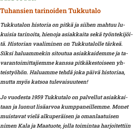
Tuhansien tarinoiden Tukkutalo
Tuk­ku­ta­lon his­to­ria on pitkä ja sii­hen mah­tuu lu­
kui­sia ta­ri­noi­ta, hie­no­ja asiak­kai­ta sekä työn­te­ki­jöi­
tä. His­to­rian vaa­li­mi­nen on Tuk­ku­ta­lol­le tär­keä.
Siksi ha­luam­me­kin si­tou­tua asiak­kai­dem­me ja ta­
va­ran­toi­mit­ta­jiem­me kans­sa
pit­kä­kes­toi­seen yh­
teis­työ­hön. Ha­luam­me tehdä joka päivä his­to­ri­aa,
mutta myös kat­soa tu­le­vai­suu­teen!
Jo vuo­des­ta 1959 Tuk­ku­ta­lo on pal­vel­lut asiak­kai­
taan ja luo­nut li­sä­ar­voa kump­pa­neil­lem­me. Monet
muis­ta­vat vielä al­ku­pe­räi­sen ja oman­laa­tui­sen
nimen Kala ja Maa­tuo­te, jolla toi­min­taa har­joi­tet­tiin