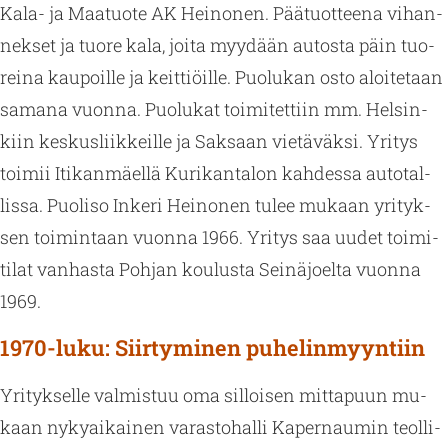
Kala- ja Maa­tuo­te AK Hei­no­nen. Pää­tuot­tee­na vi­han­
nek­set ja tuore kala, joita myy­dään au­tos­ta päin tuo­
rei­na kau­poil­le ja keit­tiöil­le. Puo­lu­kan osto aloi­te­taan
sa­ma­na vuon­na. Puo­lu­kat toi­mi­tet­tiin mm. Hel­sin­
kiin kes­kus­liik­keil­le ja Sak­saan vie­tä­väk­si. Yri­tys
toi­mii Iti­kan­mäel­lä Ku­ri­kan­ta­lon kah­des­sa au­to­tal­
lis­sa. Puo­li­so In­ke­ri Hei­no­nen tulee mu­kaan yri­tyk­
sen toi­min­taan vuon­na 1966. Yri­tys saa uudet toi­mi­
ti­lat van­has­ta Poh­jan kou­lus­ta Sei­nä­joel­ta vuon­na
1969.
1970-luku: Siirtyminen puhelinmyyntiin
Yri­tyk­sel­le val­mis­tuu oma sil­loi­sen mit­ta­puun mu­
kaan ny­ky­ai­kai­nen va­ras­to­hal­li Ka­per­nau­min teol­li­