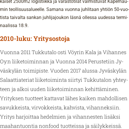
kai­set 2500m2 lo­gis­tiik­ka ja va­ras­to­ti­lat val­mis­tu­vat Ka­per­nau­
min teol­li­suusa­lu­eel­le. Sa­ma­na vuon­na juh­li­taan yh­tiön 50-vuo­
tis­ta tai­val­ta san­kan juh­li­ja­jou­kon läsnä ol­les­sa uu­des­sa ter­mi­
naa­lis­sa 18.9.
2010-luku: Yritysostoja
Vuon­na 2011 Tuk­ku­ta­lo osti Vöy­rin Kala ja Vi­han­nes
Oy:n lii­ke­toi­min­nan ja Vuon­na 2014 Pe­rus­te­tiin Jy­
väs­ky­län toi­mi­pis­te. Vuo­den 2017 alus­sa Jy­väs­ky­län
Sa­laat­tia­te­riat lii­ke­toi­min­ta siir­tyi Tuk­ku­ta­lon yh­tey­
teen ja alkoi uuden lii­ke­toi­min­nan ke­hit­tä­mi­nen.
Yri­tyk­sen tuot­teet kat­ta­vat lähes kai­ken mah­dol­li­sen
sa­vuk­keis­ta, vir­vok­keis­ta, kah­vis­ta, vi­han­nek­siin.
Yri­tys har­joit­taa he­del­mien ja vi­han­nes­ten li­säk­si
maa­han­tuon­tia non­food tuot­teis­sa ja säi­lyk­keis­sä.