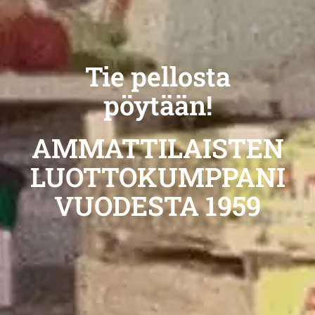
Tie pellosta
pöytään!
AMMATTILAISTEN
LUOTTOKUMPPANI
VUODESTA 1959