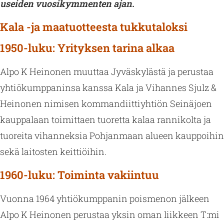
usei­den vuo­si­kym­men­ten ajan.
Kala -ja maatuotteesta tukkutaloksi
1950-luku: Yrityksen tarina alkaa
Alpo K Hei­no­nen muut­taa Jy­väs­ky­läs­tä ja pe­rus­taa
yh­tiö­kump­pa­nin­sa kans­sa Kala ja Vi­han­nes Sjulz &
Hei­no­nen ni­mi­sen kom­man­diit­tiyh­tiön Sei­nä­joen
kaup­pa­laan toi­mit­taen tuo­ret­ta kalaa ran­ni­kol­ta ja
tuo­rei­ta vi­han­nek­sia Poh­jan­maan alu­een kaup­poi­hin
sekä lai­tos­ten keit­tiöi­hin.
1960-luku: Toiminta vakiintuu
Vuon­na 1964 yh­tiö­kump­pa­nin pois­me­non jäl­keen
Alpo K Hei­no­nen pe­rus­taa yksin oman liik­keen T:mi