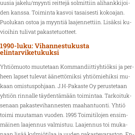
uusia ja­ke­lu/myyn­ti reit­te­jä sol­mit­tiin ali­hank­ki­joi­
den kans­sa. Toi­min­ta kas­voi ta­sai­ses­ti ko­koa­jan.
Puo­lu­kan ostoa ja myyn­tiä laa­jen­net­tiin. Li­säk­si ku­
vioi­hin tu­li­vat pa­kas­te­tuot­teet.
1990-luku: Vihannestukusta
elintarviketukuksi
Yh­tiö­muo­to muu­te­taan Kom­man­diit­tiyh­tiök­si ja per­
heen lap­set tu­le­vat ää­net­tö­mik­si yh­tiö­mie­hik­si mu­
kaan omis­tus­poh­jaan. J.H-Pa­kas­te Oy pe­rus­te­taan
yh­tiön rin­nal­le täy­den­tä­mään toi­min­taa. Tar­koi­tuk­
se­naan pa­kas­te­vi­han­nes­ten maa­han­tuon­ti. Yhtiö
toimi muu­ta­man vuo­den. 1995 Toi­mi­ti­lo­jen en­sim­
mäi­nen laa­jen­nus val­mis­tuu. Laa­jen­nus toi mu­ka­
naan lisää kyl­miö­ti­laa ja uuden pa­kas­te­va­ras­ton. En­