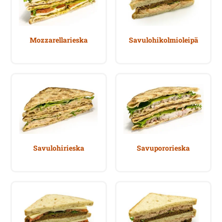
Mozzarellarieska
Savulohikolmioleipä
Savulohirieska
Savupororieska