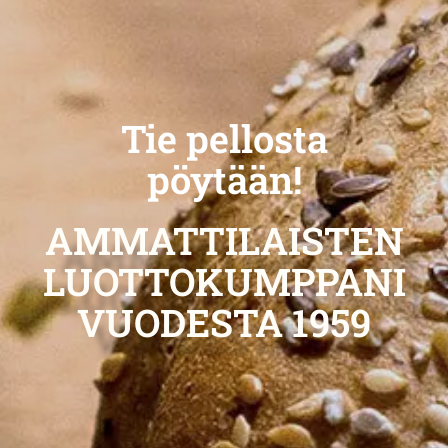
Tie pellosta
pöytään!
AMMATTILAISTEN
LUOTTOKUMPPANI
VUODESTA 1959