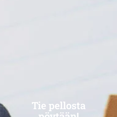
Tie pellosta
pöytään!