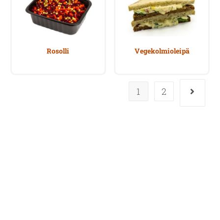
Rosolli
Vegekolmioleipä
1
2