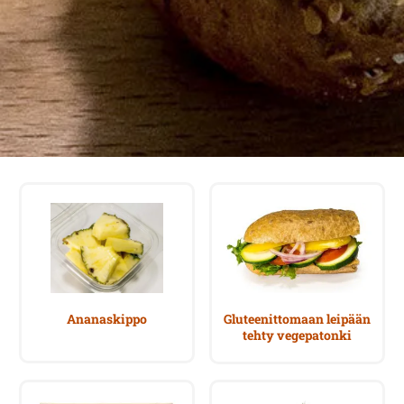
Ananaskippo
Gluteenittomaan leipään
tehty vegepatonki