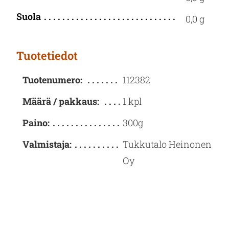
Suola
0,0 g
Tuotetiedot
Tuotenumero:
112382
Määrä / pakkaus:
1 kpl
Paino:
300g
Valmistaja:
Tukkutalo Heinonen
Oy