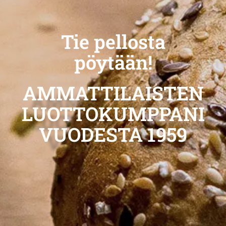
Tie pellosta
pöytään!
AMMATTILAISTEN
LUOTTOKUMPPANI
VUODESTA 1959