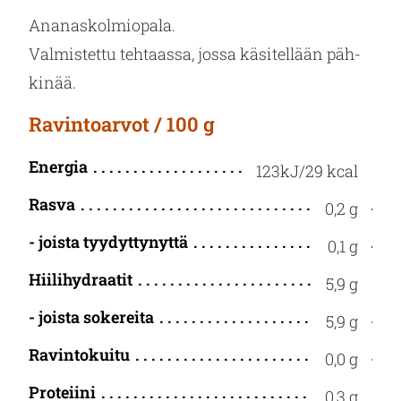
Ana­nas­kol­mio­pa­la.
Val­mis­tet­tu teh­taas­sa, jossa kä­si­tel­lään päh­
ki­nää.
Ravintoarvot / 100 g
Energia
123kJ/29 kcal
Rasva
0,2 g
- joista tyydyttynyttä
0,1 g
Hiilihydraatit
5,9 g
- joista sokereita
5,9 g
Ravintokuitu
0,0 g
Proteiini
0,3 g