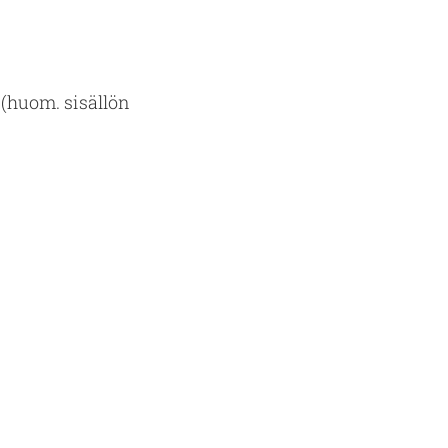
ä (huom. si­säl­lön