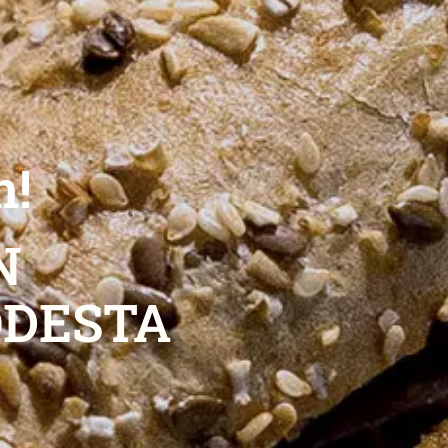
n!
N
DESTA