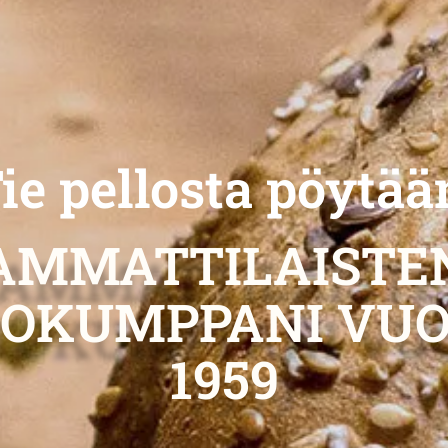
ie pellosta pöytää
AMMATTILAISTE
TOKUMPPANI VUO
1959