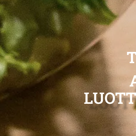
T
LUOT