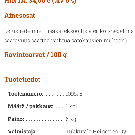
HINTA: 34,00 e
(alv 0%)
Ai­nes­osat:
pe­rus­he­del­mien li­säk­si ek­soot­ti­sia eri­kois­he­del­mi
saa­ta­vuus saat­taa vaih­tua sa­to­kausien mu­kaan)
Ravintoarvot / 100 g
Tuotetiedot
Tuotenumero:
109578
Määrä / pakkaus:
1 kpl
Paino:
6 kg
Valmistaja:
Tukkutalo Heinonen Oy