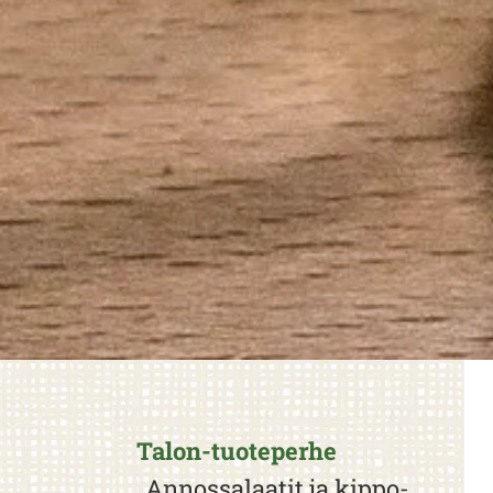
Talon-tuoteperhe
Annossalaatit ja kippo-