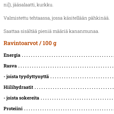
ni]), jää­sa­laat­ti, kurk­ku.
Val­mis­tet­tu teh­taas­sa, jossa kä­si­tel­lään päh­ki­nää.
Saat­taa si­säl­tää pie­niä mää­riä ka­nan­mu­naa.
Ravintoarvot / 100 g
Energia
Rasva
- joista tyydyttynyttä
Hiilihydraatit
- joista sokereita
Proteiini