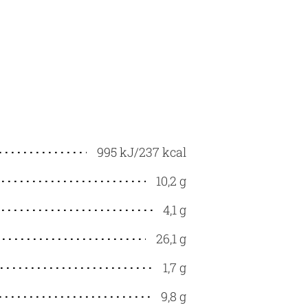
995 kJ/237 kcal
10,2 g
4,1 g
26,1 g
1,7 g
9,8 g