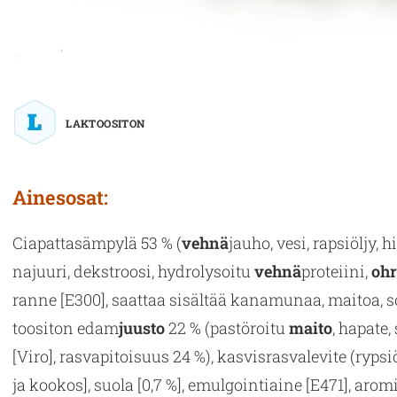
LAKTOOSITON
Ai­nes­osat:
Cia­pat­ta­säm­py­lä 53 % (
vehnä
jauho, vesi, rap­siöl­jy, h
na­juu­ri, dek­stroo­si, hydro­ly­soi­tu
vehnä
pro­teii­ni,
oh­r
ran­ne [E300], saat­taa si­säl­tää ka­na­mu­naa, mai­toa, so
too­si­ton edam
juus­to
22 % (pas­tö­roi­tu
maito
, ha­pa­te
[Viro], ras­va­pi­toi­suus 24 %), kas­vis­ras­va­le­vi­te (ryp­
ja koo­kos], suola [0,7 %], emul­goin­tiai­ne [E471], aro­mit