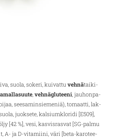
iiva, suola, so­ke­ri, kui­vat­tu
vehnä
tai­ki­
a­mal­la­suu­te
,
veh­näglu­tee­ni
, jau­hon­pa­
i­jaa, see­sa­min­sie­me­niä), to­maat­ti, lak­
, suola, juok­se­te, kalsium­kloridi [E509],
siöl­jy [42 %], vesi, kas­vis­ras­vat [SG-pal­mu
, A- ja D-vi­ta­mii­ni, väri [be­ta-ka­ro­tee­