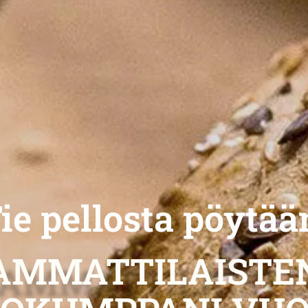
ie pellosta pöytää
AMMATTILAISTE