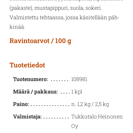
(pa­kas­te), mus­ta­pip­pu­ri, suola, so­ke­ri.
Val­mis­tet­tu teh­taas­sa, jossa kä­si­tel­lään päh­
ki­nää.
Ravintoarvot / 100 g
Tuotetiedot
Tuotenumero:
108981
Määrä / pakkaus:
1 kpl
Paino:
n. 1,2 kg / 2,5 kg
Valmistaja:
Tukkutalo Heinonen
Oy