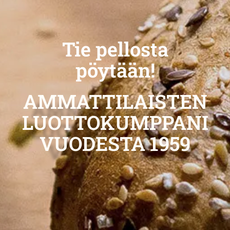
Tie pellosta
pöytään!
AMMATTILAISTEN
LUOTTOKUMPPANI
VUODESTA 1959