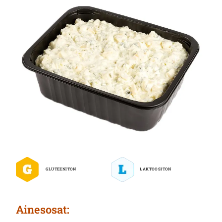
GLUTEENITON
LAKTOOSITON
Ai­nes­osat: