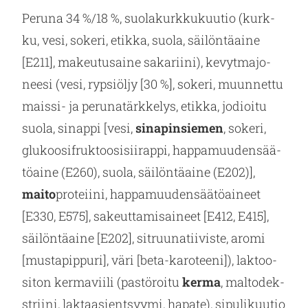
Pe­ru­na 34 %/18 %, suo­la­kurk­ku­kuu­tio (kurk­
ku, vesi, so­ke­ri, etik­ka, suola, säi­lön­tä­ai­ne
[E211], ma­keu­tusai­ne sa­ka­rii­ni), ke­vyt­ma­jo­
nee­si (vesi, ryp­siöl­jy [30 %], so­ke­ri, muun­net­tu
mais­si- ja pe­ru­na­tärk­ke­lys, etik­ka, jo­dioi­tu
suola, si­nap­pi [vesi,
si­na­pin­sie­men
, so­ke­ri,
glu­koo­sifruk­too­si­sii­rap­pi, hap­pa­muu­den­sää­
tö­ai­ne (E260), suola, säi­lön­tä­ai­ne (E202)],
maito
pro­teii­ni, hap­pa­muu­den­sää­tö­ai­neet
[E330, E575], sa­keut­ta­mi­sai­neet [E412, E415],
säi­lön­tä­ai­ne [E202], sit­ruu­na­tii­vis­te, aromi
[mus­ta­pip­pu­ri], väri [be­ta-ka­ro­tee­ni]), lak­too­
si­ton ker­ma­vii­li (pas­tö­roi­tu
kerma
, mal­to­dek­
strii­ni, lak­taa­sient­syy­mi, ha­pa­te), si­pu­li­kuu­tio