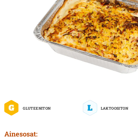
GLUTEENITON
LAKTOOSITON
Ai­nes­osat: