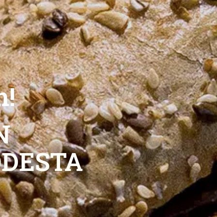
n!
N
DESTA