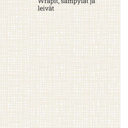
Wrapit, sämpylät ja
leivät