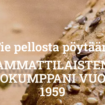
ie pellosta pöytää
AMMATTILAISTE
TOKUMPPANI VUO
1959