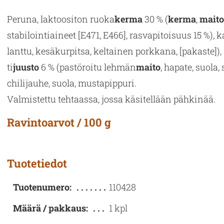
Pe­ru­na, lak­too­si­ton ruoka
kerma
30 % (
kerma
,
mait
sta­bi­loin­tiai­neet [E471, E466], ras­va­pi­toi­suus 15 %), k
lant­tu, ke­sä­kur­pit­sa, kel­tai­nen pork­ka­na, [pa­kas­te]), 
ti
juus­to
6 % (pas­tö­roi­tu leh­män
maito
, ha­pa­te, suola, 
chi­li­jau­he, suola, mus­ta­pip­pu­ri.
Val­mis­tet­tu teh­taas­sa, jossa kä­si­tel­lään päh­ki­nää.
Ravintoarvot / 100 g
Tuotetiedot
Tuotenumero:
110428
Määrä / pakkaus:
1 kpl