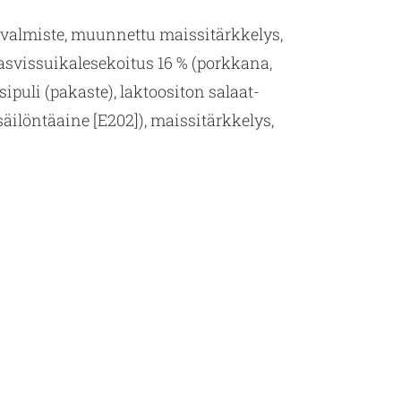
o
val­mis­te, muun­net­tu mais­si­tärk­ke­lys,
as­vis­sui­ka­le­se­koi­tus 16 % (pork­ka­na,
si­pu­li (pa­kas­te), lak­too­si­ton sa­laat­
säi­lön­tä­ai­ne [E202]), mais­si­tärk­ke­lys,