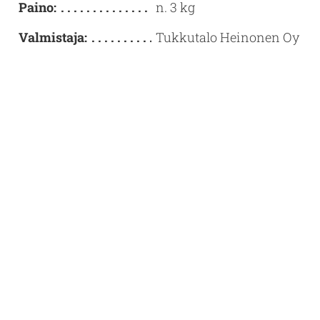
Paino:
n. 3 kg
Valmistaja:
Tukkutalo Heinonen Oy