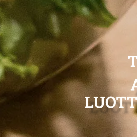
T
LUOT