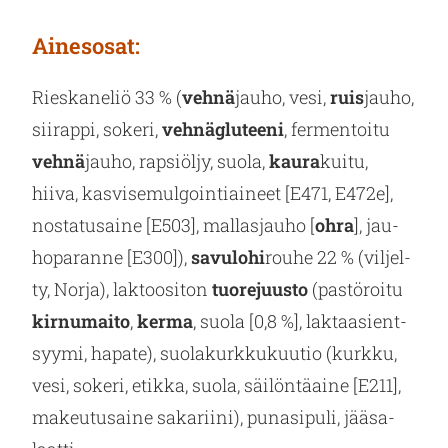
Ai­nes­osat:
Ries­ka­ne­liö 33 % (
vehnä
jauho, vesi,
ruis
jauho,
sii­rap­pi, so­ke­ri,
veh­näglu­tee­ni
, fer­men­toi­tu
vehnä
jauho, rap­siöl­jy, suola,
kaura
kuitu,
hiiva, kas­vi­se­mul­goin­tiai­neet [E471, E472e],
nos­ta­tusai­ne [E503], mal­las­jau­ho [
ohra
], jau­
ho­pa­ran­ne [E300]),
sa­vu­lo­hi
rouhe 22 % (vil­jel­
ty, Norja), lak­too­si­ton
tuo­re­juus­to
(pas­tö­roi­tu
kir­nu­mai­to
,
kerma
, suola [0,8 %], lak­taa­sient­
syy­mi, ha­pa­te), suo­la­kurk­ku­kuu­tio (kurk­ku,
vesi, so­ke­ri, etik­ka, suola, säi­lön­tä­ai­ne [E211],
ma­keu­tusai­ne sa­ka­rii­ni), pu­na­si­pu­li, jää­sa­