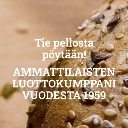
Tie pellosta
pöytään!
AMMATTILAISTEN
LUOTTOKUMPPANI
VUODESTA 1959