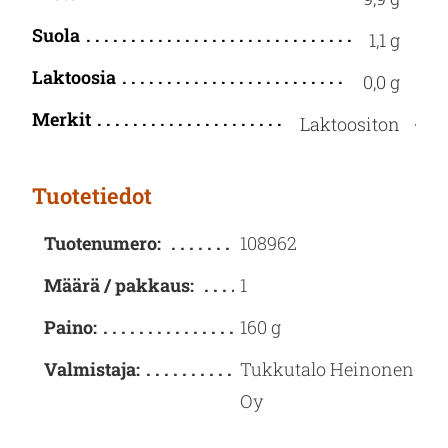
Suola
1,1 g
Laktoosia
0,0 g
Merkit
Laktoositon
Tuotetiedot
Tuotenumero:
108962
Määrä / pakkaus:
1
Paino:
160 g
Valmistaja:
Tukkutalo Heinonen
Oy