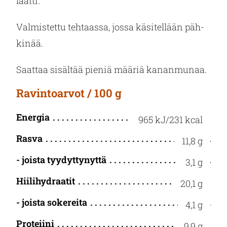
laat­ti.
Val­mis­tet­tu teh­taas­sa, jossa kä­si­tel­lään päh­
ki­nää.
Saat­taa si­säl­tää pie­niä mää­riä ka­nan­mu­naa.
Ravintoarvot / 100 g
Energia
965 kJ/231 kcal
Rasva
11,8 g
- joista tyydyttynyttä
3,1 g
Hiilihydraatit
20,1 g
- joista sokereita
4,1 g
Proteiini
9,9 g