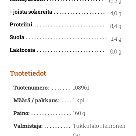
19,5 g
- joista sokereita
4,0 g
Proteiini
8,4 g
Suola
1,4 g
Laktoosia
0,0 g
Tuotetiedot
Tuotenumero:
108961
Määrä / pakkaus:
1 kpl
Paino:
160 g
Valmistaja:
Tukkutalo Heinonen
Oy