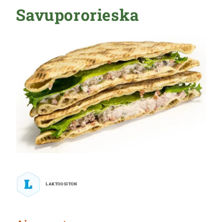
Savupororieska
LAKTOOSITON