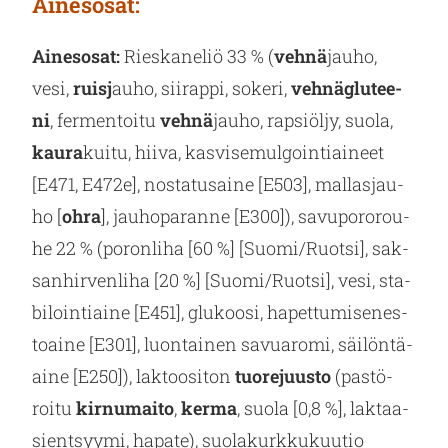
Ai­nes­osat:
Ai­nes­osat:
Ries­ka­ne­liö 33 % (
vehnä
jauho,
vesi,
ruisj
auho, sii­rap­pi, so­ke­ri,
veh­näglu­tee­
ni
, fer­men­toi­tu
vehnä
jauho, rap­siöl­jy, suola,
kaura
kuitu, hiiva, kas­vi­se­mul­goin­tiai­neet
[E471, E472e], nos­ta­tusai­ne [E503], mal­las­jau­
ho [
ohra
], jau­ho­pa­ran­ne [E300]), sa­vu­po­ro­rou­
he 22 % (po­ron­li­ha [60 %] [Suomi/Ruot­si], sak­
san­hir­ven­li­ha [20 %] [Suomi/Ruot­si], vesi, sta­
bi­loin­tiai­ne [E451], glu­koo­si, ha­pet­tu­mi­se­nes­
toai­ne [E301], luon­tai­nen sa­vua­ro­mi, säi­lön­tä­
ai­ne [E250]), lak­too­si­ton
tuo­re­juus­to
(pas­tö­
roi­tu
kir­nu­mai­to
,
kerma
, suola [0,8 %], lak­taa­
sient­syy­mi, ha­pa­te), suo­la­kurk­ku­kuu­tio