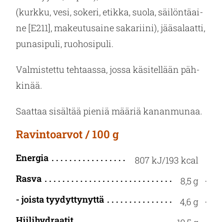
(kurk­ku, vesi, so­ke­ri, etik­ka, suola, säi­lön­tä­ai­
ne [E211], ma­keu­tusai­ne sa­ka­rii­ni), jää­sa­laat­ti,
pu­na­si­pu­li, ruo­ho­si­pu­li.
Val­mis­tet­tu teh­taas­sa, jossa kä­si­tel­lään päh­
ki­nää.
Saat­taa si­säl­tää pie­niä mää­riä ka­nan­mu­naa.
Ravintoarvot / 100 g
Energia
807 kJ/193 kcal
Rasva
8,5 g
- joista tyydyttynyttä
4,6 g
Hiilihydraatit