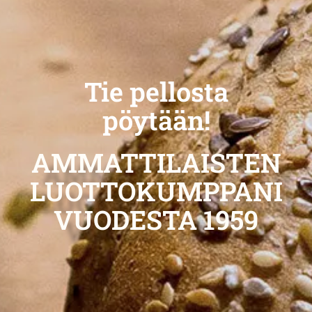
Tie pellosta
pöytään!
AMMATTILAISTEN
LUOTTOKUMPPANI
VUODESTA 1959