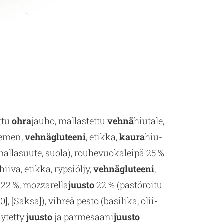
t­tu
ohra
jauho, mal­las­tet­tu
vehnä
hiu­ta­le,
sie­men,
veh­näglu­tee­ni
, etik­ka,
kaura
hiu­
al­la­suu­te, suola), rou­he­vuo­ka­lei­pä 25 %
hiiva, etik­ka, ryp­siöl­jy,
veh­näglu­tee­ni
,
i 22 %, mozza­rel­la
juus­to
22 % (pas­tö­roi­tu
], [Saksa]), vih­reä pesto (ba­si­li­ka, olii­
y­tet­ty
juus­to
ja par­me­saa­ni
juus­to