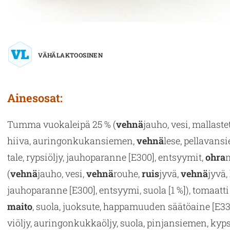
VÄHÄLAKTOOSINEN
Ai­nes­osat:
Tumma vuo­ka­lei­pä 25 % (
vehnä
jauho, vesi, mal­las­te
hiiva, au­rin­gon­ku­kan­sie­men,
vehnä
lese, pel­la­van­
ta­le, ryp­siöl­jy, jau­ho­pa­ran­ne [E300], ent­syy­mit,
ohra
m
(
vehnä
jauho, vesi,
vehnä
rouhe,
ruis
jyvä,
vehnä
jyvä, 
jau­ho­pa­ran­ne [E300], ent­syy­mi, suola [1 %]), to­maat­t
maito
, suola, juok­su­te, hap­pa­muu­den sää­tö­ai­ne [E330
viöl­jy, au­rin­gon­kuk­ka­öl­jy, suola, pin­jan­sie­men, kyp­s