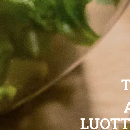
T
LUOT