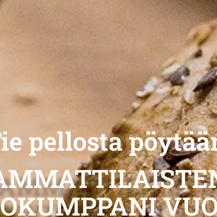
ie pellosta pöytää
AMMATTILAISTE
TOKUMPPANI VUO