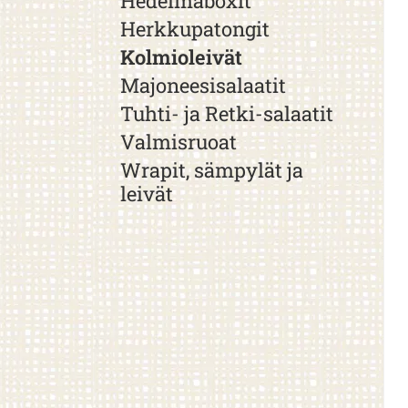
Hedelmäboxit
Herkkupatongit
Kolmioleivät
Majoneesisalaatit
Tuhti- ja Retki-salaatit
Valmisruoat
Wrapit, sämpylät ja
leivät