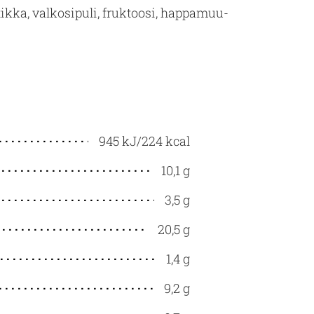
tik­ka, val­ko­si­pu­li, fruk­too­si, hap­pa­muu­
945 kJ/224 kcal
10,1 g
3,5 g
20,5 g
1,4 g
9,2 g