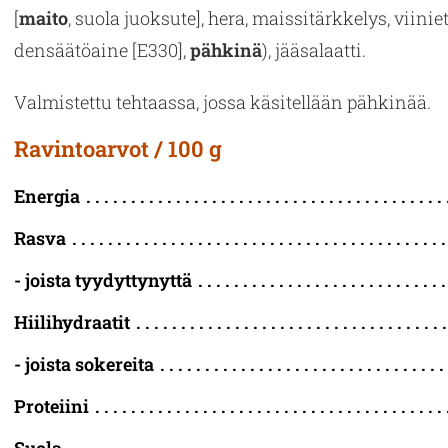
[
maito
, suola juok­su­te], hera, mais­si­tärk­ke­lys, vii­nie­
den­sää­tö­ai­ne [E330],
päh­ki­nä
), jää­sa­laat­ti.
Val­mis­tet­tu teh­taas­sa, jossa kä­si­tel­lään päh­ki­nää.
Ravintoarvot / 100 g
Energia
Rasva
- joista tyydyttynyttä
Hiilihydraatit
- joista sokereita
Proteiini