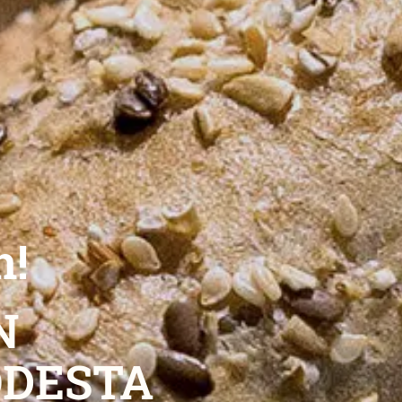
n!
N
DESTA