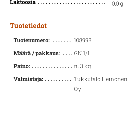
Laktoosia
0,0 g
Tuotetiedot
Tuotenumero:
108998
Määrä / pakkaus:
GN 1/1
Paino:
n. 3 kg
Valmistaja:
Tukkutalo Heinonen
Oy