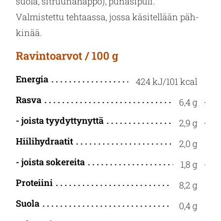
suola, sit­ruu­na­hap­po), pu­na­si­pu­li.
Val­mis­tet­tu teh­taas­sa, jossa kä­si­tel­lään päh­
ki­nää.
Ravintoarvot / 100 g
Energia
424 kJ/101 kcal
Rasva
6,4 g
- joista tyydyttynyttä
2,9 g
Hiilihydraatit
2,0 g
- joista sokereita
1,8 g
Proteiini
8,2 g
Suola
0,4 g