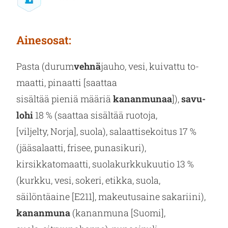
Ai­nes­osat:
Pasta (durum
vehnä
jauho, vesi, kui­vat­tu to­
maat­ti, pi­naat­ti [saat­taa
si­säl­tää pie­niä mää­riä
ka­nan­mu­naa
]),
sa­vu­
lo­hi
18 % (saat­taa si­säl­tää ruo­to­ja,
[vil­jel­ty, Norja], suola), sa­laat­ti­se­koi­tus 17 %
(jää­sa­laat­ti, fri­see, pu­na­si­ku­ri),
kir­sik­ka­to­maat­ti, suo­la­kurk­ku­kuu­tio 13 %
(kurk­ku, vesi, so­ke­ri, etik­ka, suola,
säi­lön­tä­ai­ne [E211], ma­keu­tusai­ne sa­ka­rii­ni),
ka­nan­mu­na
(ka­nan­mu­na [Suomi],