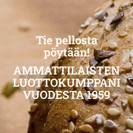
Tie pellosta
pöytään!
AMMATTILAISTEN
LUOTTOKUMPPANI
VUODESTA 1959