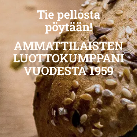
Tie pellosta
pöytään!
AMMATTILAISTEN
LUOTTOKUMPPANI
VUODESTA 1959