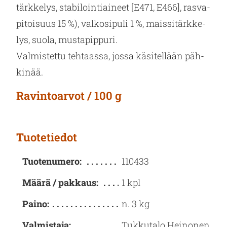
tärk­ke­lys, sta­bi­loin­tiai­neet [E471, E466], ras­va­
pi­toi­suus 15 %), val­ko­si­pu­li 1 %, mais­si­tärk­ke­
lys, suola, mus­ta­pip­pu­ri.
Val­mis­tet­tu teh­taas­sa, jossa kä­si­tel­lään päh­
ki­nää.
Ravintoarvot / 100 g
Tuotetiedot
Tuotenumero:
110433
Määrä / pakkaus:
1 kpl
Paino:
n. 3 kg
Valmistaja:
Tukkutalo Heinonen