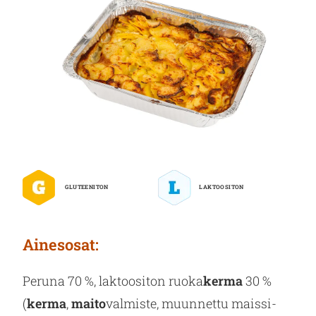
GLUTEENITON
LAKTOOSITON
Ai­nes­osat:
Pe­ru­na 70 %, lak­too­si­ton ruoka
kerma
30 %
(
kerma
,
maito
val­mis­te, muun­net­tu mais­si­